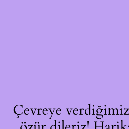
Çevreye verdiğimiz 
özür dileriz! Harik