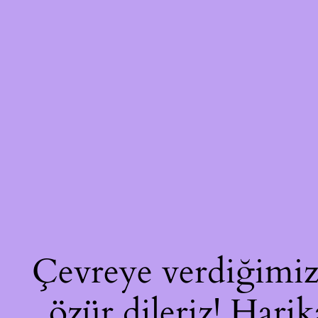
Çevreye verdiğimiz 
özür dileriz! Harik