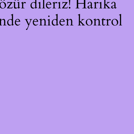
özür dileriz! Harika
çinde yeniden kontrol