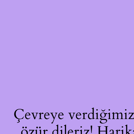
Çevreye verdiğimiz 
özür dileriz! Harik