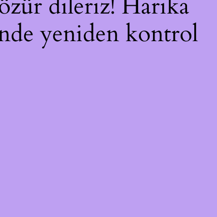
özür dileriz! Harika
çinde yeniden kontrol