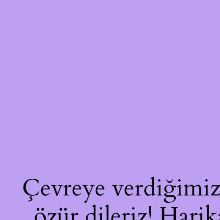
Çevreye verdiğimiz 
özür dileriz! Harik