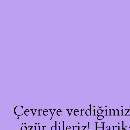
Çevreye verdiğimiz 
özür dileriz! Harik