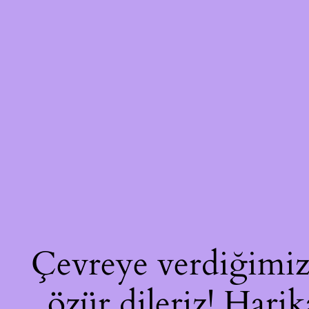
Çevreye verdiğimiz 
özür dileriz! Harik