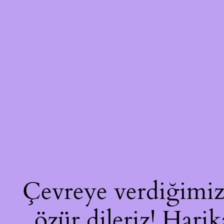
Çevreye verdiğimiz 
özür dileriz! Harik